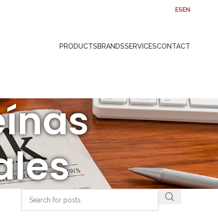
ES
EN
PRODUCTS
BRANDS
SERVICES
CONTACT
eínas
ales