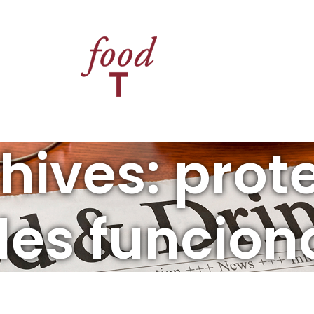
hives: prot
es funcion