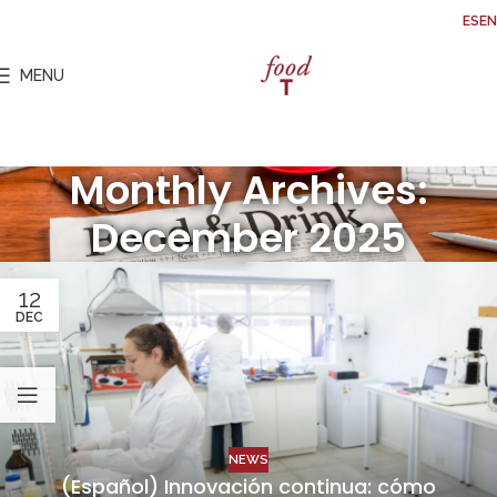
ES
EN
MENU
Monthly Archives:
December 2025
12
DEC
NEWS
(Español) Innovación continua: cómo