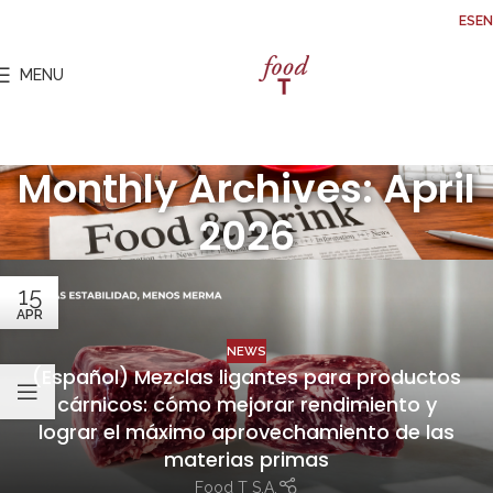
ES
EN
MENU
Monthly Archives: April
2026
15
APR
NEWS
(Español) Mezclas ligantes para productos
cárnicos: cómo mejorar rendimiento y
lograr el máximo aprovechamiento de las
materias primas
Food T S.A.