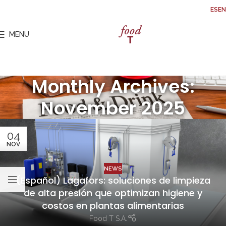
ES
EN
MENU
Monthly Archives:
November 2025
04
NOV
NEWS
(Español) Lagafors: soluciones de limpieza
de alta presión que optimizan higiene y
costos en plantas alimentarias
Food T S.A.