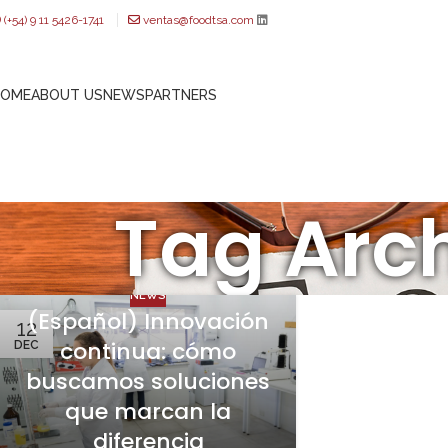
(+54) 9 11 5426-1741
ventas@foodtsa.com
HOME
ABOUT US
NEWS
PARTNERS
Tag Arch
NEWS
(Español) Innovación
12
continua: cómo
DEC
buscamos soluciones
que marcan la
diferencia