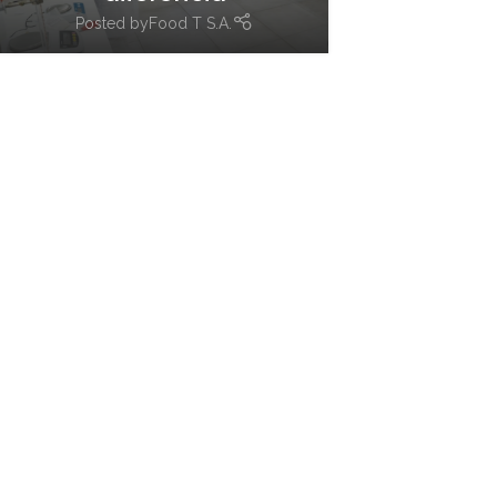
Posted by
Food T S.A.