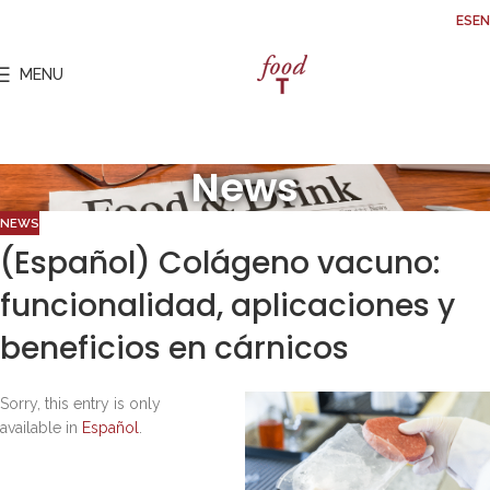
ES
EN
20
OCT
MENU
News
NEWS
(Español) Colágeno vacuno:
funcionalidad, aplicaciones y
beneficios en cárnicos
Sorry, this entry is only
available in
Español
.