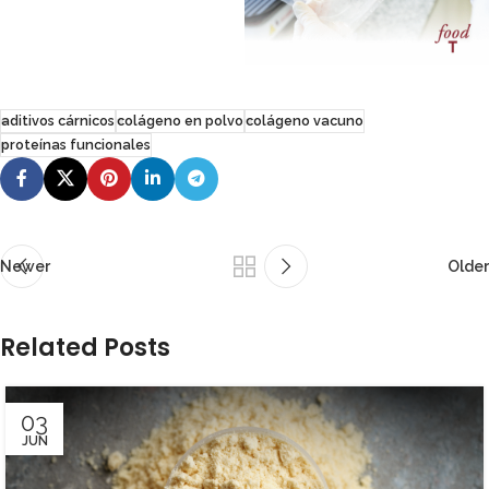
aditivos cárnicos
colágeno en polvo
colágeno vacuno
proteínas funcionales
Newer
Older
Related Posts
03
JUN