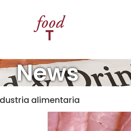
07
MAY
News
ndustria alimentaria