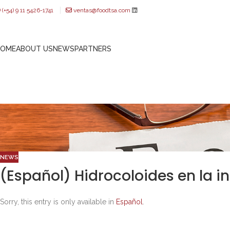
(+54) 9 11 5426-1741
ventas@foodtsa.com
HOME
ABOUT US
NEWS
PARTNERS
NEWS
(Español) Hidrocoloides en la i
Sorry, this entry is only available in
Español
.