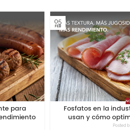
05
FEB
N
nte para
Fosfatos en la indus
rendimiento
usan y cómo optim
Posted b