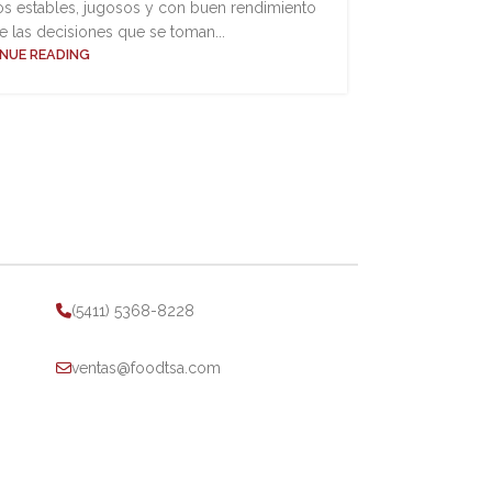
ctos estables, jugosos y con buen rendimiento
La sal
 las decisiones que se toman...
elab
NUE READING
(5411) 5368-8228
ventas@foodtsa.com