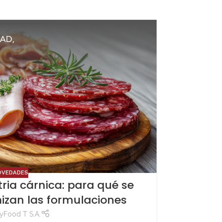
06
ENE
OVEDADES
tria cárnica: para qué se
Sal d
izan las formulaciones
c
y
Food T S.A.