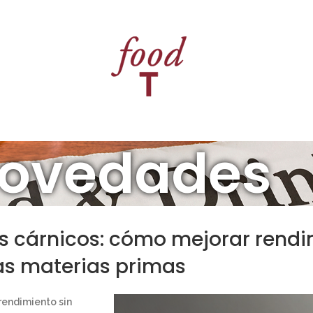
15
ABR
ovedades
s cárnicos: cómo mejorar rendim
s materias primas
rendimiento sin