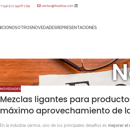
(+54) 9 11 5426-1741
ventas@foodtsa.com
NICIO
NOSOTROS
NOVEDADES
REPRESENTACIONES
N
NOVEDADES
Mezclas ligantes para producto
máximo aprovechamiento de la
En la industria cárnica, uno de los principales desafíos es
mejorar el 